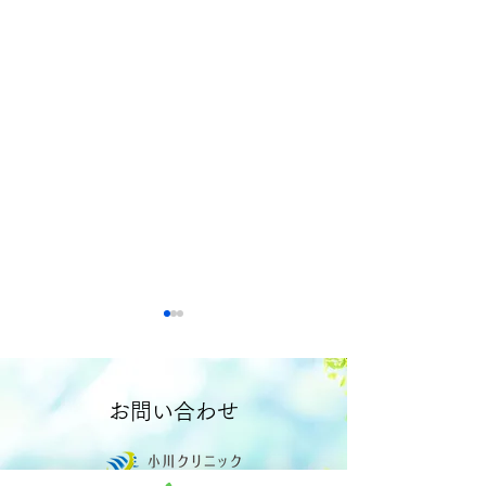
夏季休診のお知らせ
精神科、心療内
８月1２日(水）～1５日
精神科、心療内科
（土）は 夏季休診とさせてい
月曜日、水曜日の9
お問い合わせ
ただきます。 ※８月１0日は
12:00となってい
診療いたします。
の方は電話で予約
します。 月、火